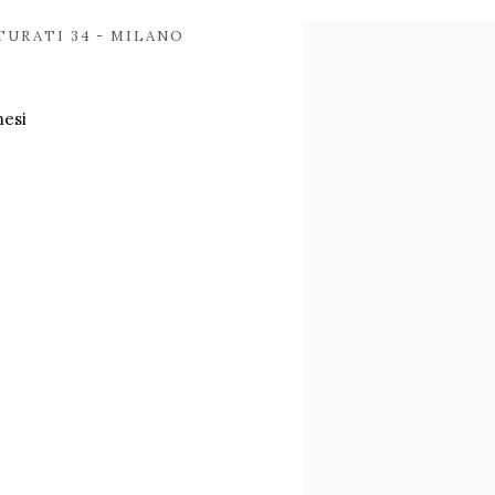
TURATI 34 - MILANO
Open a larger version of
nesi