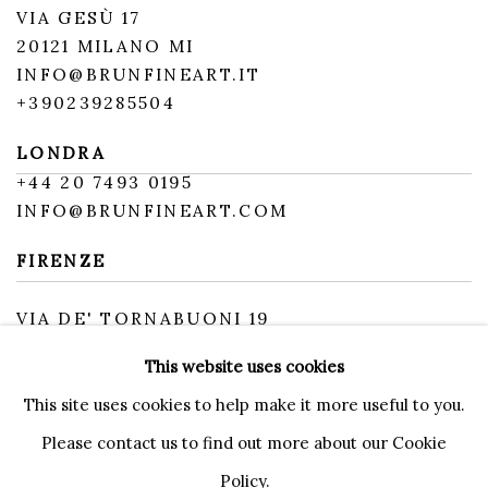
VIA GESÙ 17
20121 MILANO MI
INFO@BRUNFINEART.IT
+390239285504
LONDRA
+
44 20 7493 0195
INFO@BRUNFINEART.COM
FIRENZE
VIA DE' TORNABUONI 19
50123 FIRENZE FI
This website uses cookies
BY APPOINTMENT
INFO@BRUNFINEART.IT
This site uses cookies to help make it more useful to you.
Please contact us to find out more about our Cookie
Policy.