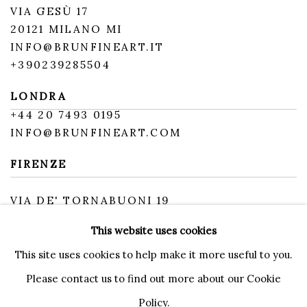
VIA GESÙ 17
20121 MILANO MI
INFO@BRUNFINEART.IT
+390239285504
LONDRA
+
44 20 7493 0195
INFO@BRUNFINEART.COM
FIRENZE
VIA DE' TORNABUONI 19
50123 FIRENZE FI
This website uses cookies
BY APPOINTMENT
INFO@BRUNFINEART.IT
This site uses cookies to help make it more useful to you.
Please contact us to find out more about our Cookie
Policy.