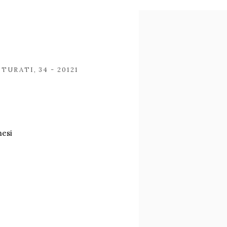
Open a larger version of
URATI, 34 - 20121
nesi