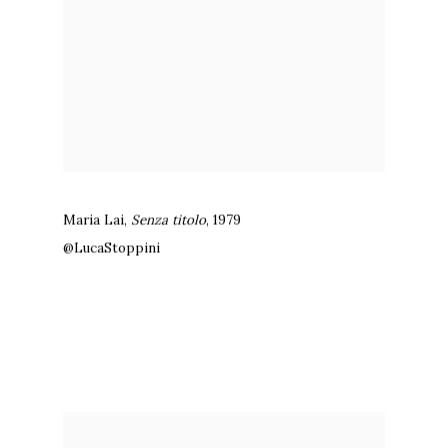
Maria Lai
,
Senza titolo
,
1979
@LucaStoppini