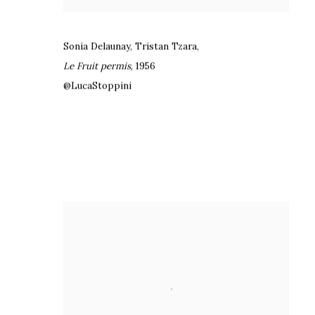
Sonia Delaunay
,
Tristan Tzara,
Le Fruit permis
,
1956
@LucaStoppini