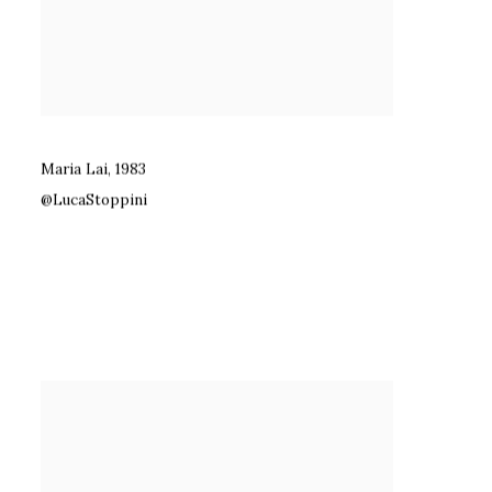
Maria Lai
,
1983
@LucaStoppini