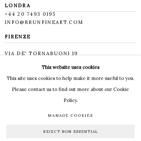
LONDRA
+
44 20 7493 0195
INFO@BRUNFINEART.COM
FIRENZE
VIA DE' TORNABUONI 19
50123 FIRENZE FI
This website uses cookies
BY APPOINTMENT
INFO@BRUNFINEART.IT
This site uses cookies to help make it more useful to you.
Please contact us to find out more about our Cookie
Policy.
MANAGE COOKIES
MANAGE COOKIES
COPYRIGHT © 2026 BRUN FINE ART
REJECT NON ESSENTIAL
SITE BY ARTLOGIC